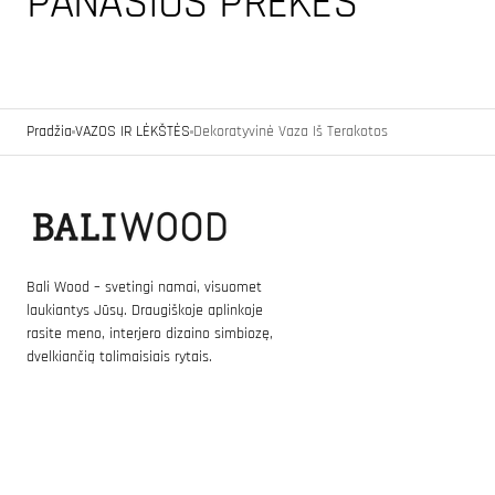
PANAŠIOS PREKĖS
Pradžia
VAZOS IR LĖKŠTĖS
Dekoratyvinė Vaza Iš Terakotos
Bali Wood – svetingi namai, visuomet
laukiantys Jūsų. Draugiškoje aplinkoje
rasite meno, interjero dizaino simbiozę,
dvelkiančią tolimaisiais rytais.