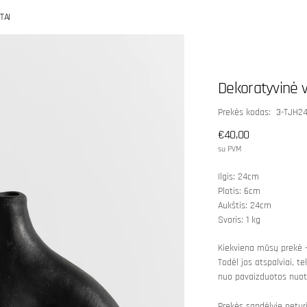
TAI
Dekoratyvinė v
SKU:
Prekės kodas: 3-TJH2
Įprasta
€40,00
kaina
su PVM
Ilgis: 24cm
Plotis: 6cm
Aukštis: 24cm
Svoris: 1 kg
Kiekviena mūsų prekė –
Todėl jos atspalviai, te
nuo pavaizduotos nuot
Atidaryti
Prekės sandėlyje netur