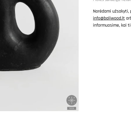
pagrindinę
mediją
Norėdami užsakyti, 
galerijos
rodinyje
info@baliwood.lt
arb
informuosime, kai ti