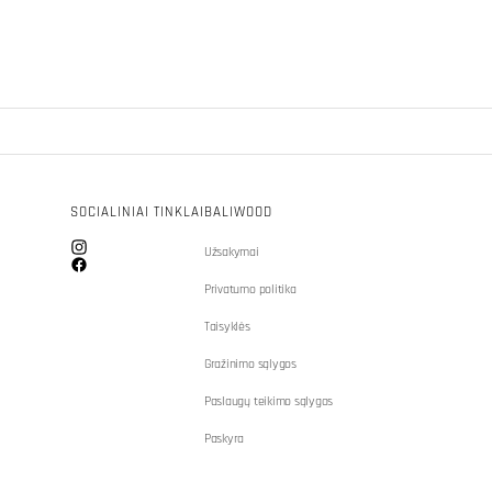
SOCIALINIAI TINKLAI
BALIWOOD
Užsakymai
Instagram
Facebook
Privatumo politika
Taisyklės
Gražinimo sąlygos
Paslaugų teikimo sąlygos
Paskyra