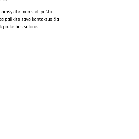
parašykite mums el. paštu
a palikite savo kontaktus čia-
k prekė bus salone.