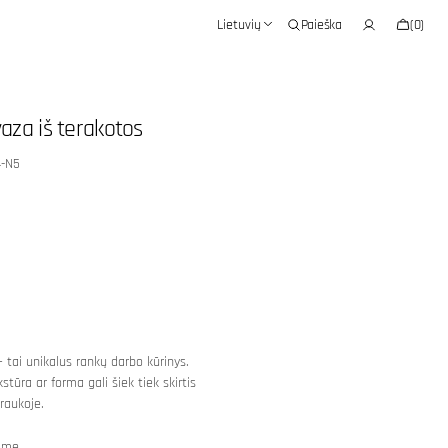
Krepšelis
Lietuvių
Paieška
(0)
0
prekės
aza iš terakotos
4-N5
 tai unikalus rankų darbo kūrinys.
kstūra ar forma gali šiek tiek skirtis
raukoje.
ime.