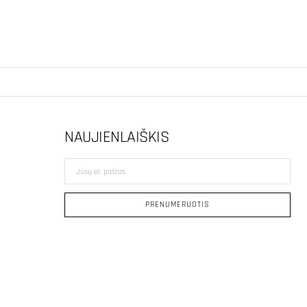
NAUJIENLAIŠKIS
Jūsų
el.
paštas
PRENUMERUOTIS