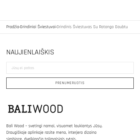
Pradžia
Grindiniai Šviestuvai
Grindinis Šviestuvas Su Rotango Gaubtu
NAUJIENLAIŠKIS
Jūsų
el.
paštas
PRENUMERUOTIS
Bali Wood – svetingi namai, visuomet laukiantys Jūsų.
Draugiškoje aplinkoje rasite meno, interjero dizaino
simbiozę, dvelkiančią tolimaisiais rytais.