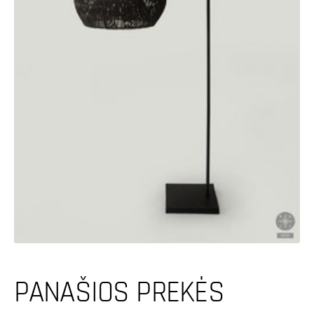
Atidaryti
pagrindinę
mediją
galerijos
rodinyje
PANAŠIOS PREKĖS