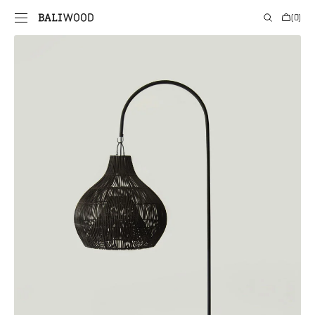
PRIE
Krepšelis
(0)
TURINIO
0
prekės