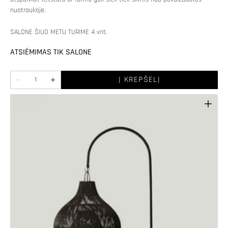
nuotraukoje.
SALONE ŠIUO METU TURIME 4 vnt.
ATSIĖMIMAS TIK SALONE
Kiekis
Į KREPŠELĮ
Sumažinti
Padidinti
Grindinis
Grindinis
šviestuvas
šviestuvas
su
su
rotango
rotango
gaubtu
gaubtu
kiekį
kiekį