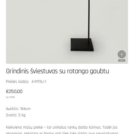
Grindinis šviestuvas su rotango gaubtu
SKU:
Prekės kodas: 4-MTRJ-1
Įprasta
€250,00
kaina
su PVM
Aukštis: 194cm
Svoris: 3 kg
Kiekviena mūsų prekė – tai unikalus rankų darbo kūrinys. Todėl jos
atspalviai, tekstūra ar forma gali šiek tiek skirtis nuo pavaizduotos