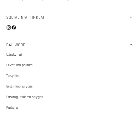
SOCIALINIAI TINKLAI
Instagram
Facebook
BALIWOOD
Užsakymai
Privatumo politika
Taisyklės
Gražinimo sąlygos
Paslaugų teikimo sąlygos
Paskyra