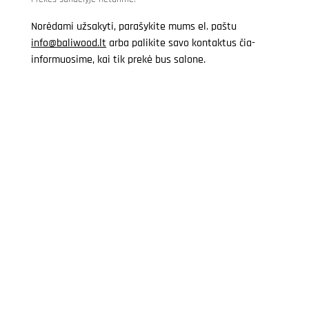
Norėdami užsakyti, parašykite mums el. paštu
info@baliwood.lt
arba palikite savo kontaktus čia-
informuosime, kai tik prekė bus salone.