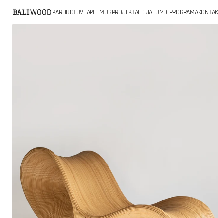
PRIE
E-PARDUOTUVĖ
APIE MUS
PROJEKTAI
LOJALUMO PROGRAMA
KONTAK
TURINIO
Atidaryti
pagrindinę
mediją
galerijos
rodinyje