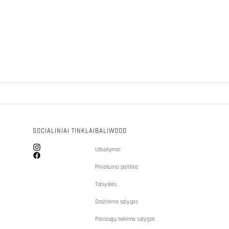
SOCIALINIAI TINKLAI
BALIWOOD
Užsakymai
Instagram
Facebook
Privatumo politika
Taisyklės
Gražinimo sąlygos
Paslaugų teikimo sąlygos