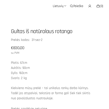
Krepšelis
Lietuvių
Paieška
(0)
0
prekės
Gultas iš natūralaus rotango
SKU:
Prekės kodas: 31-sez-2
Įprasta
€830,00
kaina
su PVM
Plotis: 67cm
Aukštis: 90cm
Gylis: 160cm
Svoris: 2 kg
Kiekviena mūsų prekė – tai unikalus rankų darbo kūrinys.
Todėl jos atspalviai, tekstūra ar forma gali šiek tiek skirtis
nuo pavaizduotos nuotraukoje.
Prekės sandėlyje neturime.