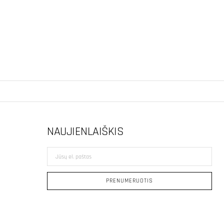
NAUJIENLAIŠKIS
Jūsų
el.
paštas
PRENUMERUOTIS