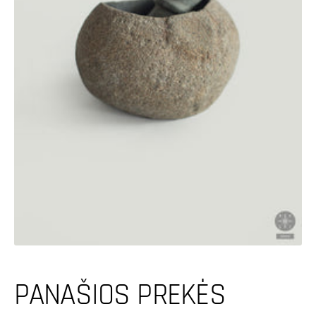
Atidaryti
pagrindinę
mediją
galerijos
rodinyje
PANAŠIOS PREKĖS