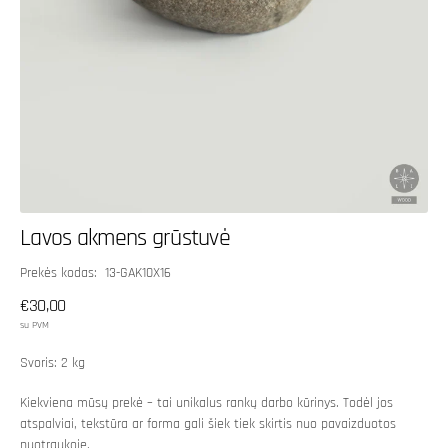
Lavos akmens grūstuvė
SKU:
Prekės kodas: 13-GAK10X16
Įprasta
€30,00
kaina
su PVM
Svoris: 2 kg
Kiekviena mūsų prekė – tai unikalus rankų darbo kūrinys. Todėl jos
atspalviai, tekstūra ar forma gali šiek tiek skirtis nuo pavaizduotos
nuotraukoje.