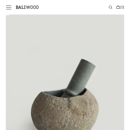
PRIE
Krepšelis
(0)
TURINIO
0
prekės