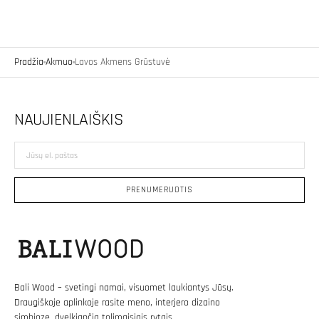
Pradžia
Akmuo
Lavos Akmens Grūstuvė
NAUJIENLAIŠKIS
Jūsų
el.
paštas
PRENUMERUOTIS
Bali Wood – svetingi namai, visuomet laukiantys Jūsų.
Draugiškoje aplinkoje rasite meno, interjero dizaino
simbiozę, dvelkiančią tolimaisiais rytais.