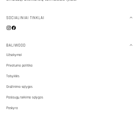
SOCIALINIAI TINKLAI
Instagram
Facebook
BALIWOOD
Užsakymai
Privatumo politika
Taisyklės
Gražinimo sąlygos
Paslaugų teikimo sąlygos
Paskyra