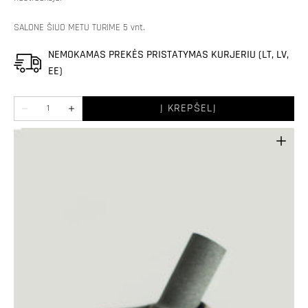
SALONE ŠIUO METU TURIME 5 vnt.
NEMOKAMAS PREKĖS PRISTATYMAS KURJERIU (LT, LV,
EE)
Kiekis
Į KREPŠELĮ
Sumažinti
Padidinti
Lavos
Lavos
akmens
akmens
grūstuvė
grūstuvė
kiekį
kiekį