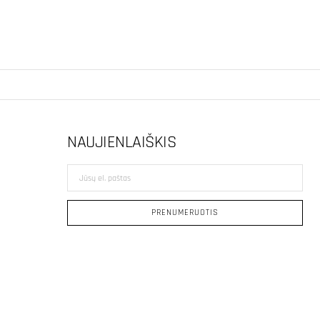
NAUJIENLAIŠKIS
Jūsų
el.
paštas
PRENUMERUOTIS