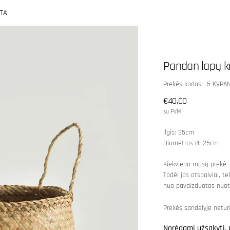
TAI
Pandan lapų k
SKU:
Prekės kodas: 5-KVPA
Įprasta
€40,00
kaina
su PVM
Ilgis: 35cm
Diametras Ø: 25cm
Kiekviena mūsų prekė –
Todėl jos atspalviai, te
nuo pavaizduotos nuot
Prekės sandėlyje netur
Norėdami užsakyti, 
Atidaryti