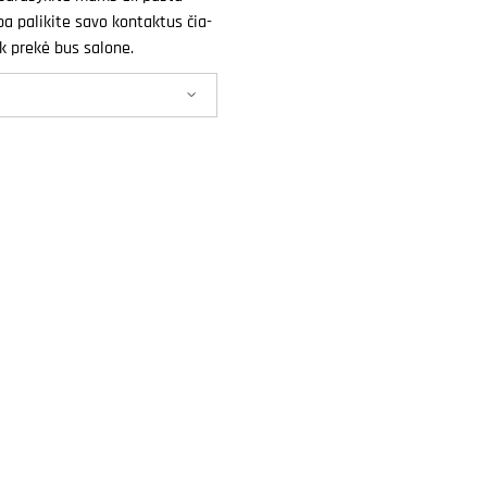
a palikite savo kontaktus čia-
k prekė bus salone.
0 D35cm