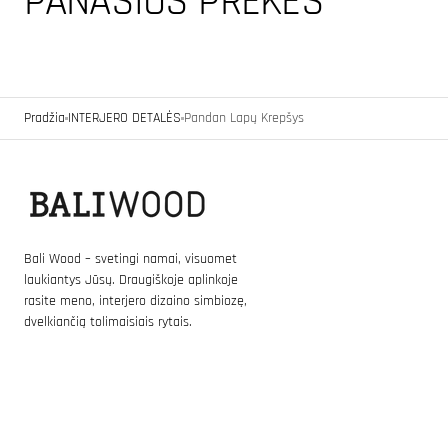
PANAŠIOS PREKĖS
Pradžia
INTERJERO DETALĖS
Pandan Lapų Krepšys
Bali Wood – svetingi namai, visuomet
laukiantys Jūsų. Draugiškoje aplinkoje
rasite meno, interjero dizaino simbiozę,
dvelkiančią tolimaisiais rytais.