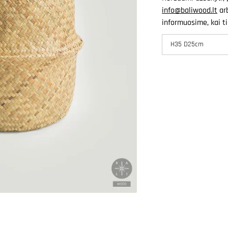
pagrindinę
info@baliwood.lt
arb
mediją
informuosime, kai ti
galerijos
rodinyje
H35 D25cm
H35 D25cm
H4