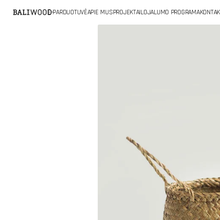
PRIE
E-PARDUOTUVĖ
APIE MUS
PROJEKTAI
LOJALUMO PROGRAMA
KONTAK
TURINIO