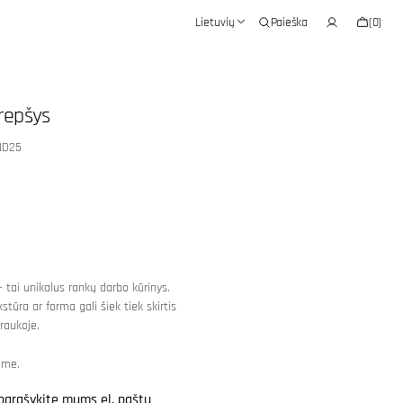
Krepšelis
Lietuvių
Paieška
(0)
0
prekės
repšys
ND25
 tai unikalus rankų darbo kūrinys.
kstūra ar forma gali šiek tiek skirtis
raukoje.
ime.
parašykite mums el. paštu