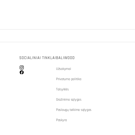
SOCIALINIAI TINKLAI
BALIWOOD
Užsakymai
Instagram
Facebook
Privatumo politika
Taisyklės
Gražinimo sąlygos
Paslaugų teikimo sąlygos
Paskyra