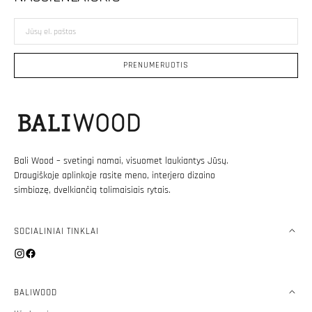
Jūsų
el.
paštas
PRENUMERUOTIS
Bali Wood – svetingi namai, visuomet laukiantys Jūsų.
Draugiškoje aplinkoje rasite meno, interjero dizaino
simbiozę, dvelkiančią tolimaisiais rytais.
SOCIALINIAI TINKLAI
Instagram
Facebook
BALIWOOD