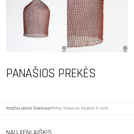
Atidaryti
Atidaryti
pagrindinę
mediją
mediją
2
galerijos
galerijos
rodinyje
rodinyje
PANAŠIOS PREKĖS
Pradžia
Lubiniai Šviestuvai
Pintas Šviestuvo Gaubtas Iš Vario
NAUJIENLAIŠKIS