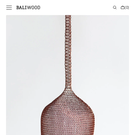
PRIE
Krepšelis
(0)
TURINIO
0
prekės