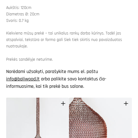
Aukštis: 120cm
Diametras Ø: 20cm
Svoris: 0.7 kg
Kiekviena mūsų prekė – tai unikalus rankų darbo kūrinys. Todėl jos
atspalviai, tekstūra ar forma gali šiek tiek skirtis nuo pavaizduotos
nuotraukoje.
Prekės sandėlyje neturime.
Norėdami užsakyti, parašykite mums el. paštu
info@baliwood.lt
arba palikite savo kontaktus čia-
informuosime, kai tik prekė bus salone.