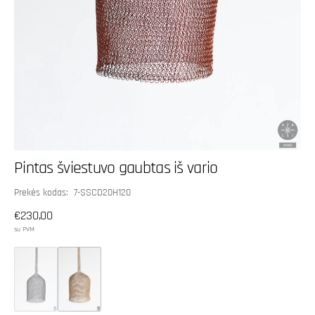
Pintas šviestuvo gaubtas iš vario
SKU:
Prekės kodas: 7-SSCD20H120
Įprasta
€230,00
kaina
su PVM