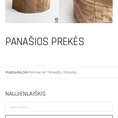
rodinyje
rodinyje
PANAŠIOS PREKĖS
Pradžia
BALDAI
Primitive Art Tikmedžio Staliukas
NAUJIENLAIŠKIS
Jūsų
el.
paštas