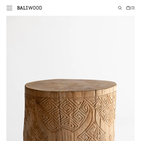
PRIE
Krepšelis
(0)
TURINIO
0
prekės