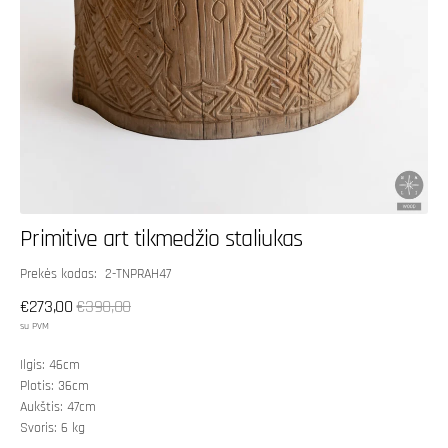
Primitive art tikmedžio staliukas
SKU:
Prekės kodas: 2-TNPRAH47
€273,00
€390,00
Išpardavimo
Įprasta
su PVM
kaina
kaina
Ilgis: 46cm
Plotis: 36cm
Aukštis: 47cm
Svoris: 6 kg