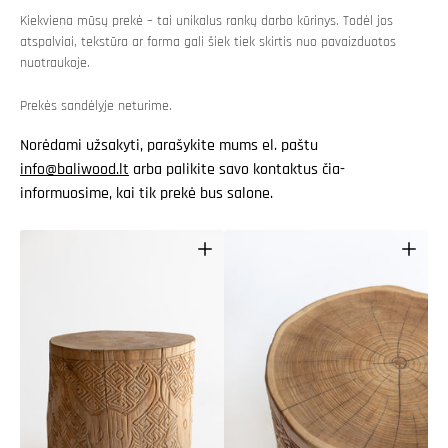
Kiekviena mūsų prekė – tai unikalus rankų darbo kūrinys. Todėl jos
atspalviai, tekstūra ar forma gali šiek tiek skirtis nuo pavaizduotos
nuotraukoje.
Prekės sandėlyje neturime.
Norėdami užsakyti, parašykite mums el. paštu
info@baliwood.lt
arba palikite savo kontaktus čia-
informuosime, kai tik prekė bus salone.
Atidaryti
Atidaryti
pagrindinę
mediją
mediją
2
galerijos
galerijos