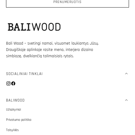
PRENUMERUOTIS
Bali Wood – svetingi namai, visuomet laukiantys Jūsų.
Draugiškoje aplinkoje rasite meno, interjero dizaino
simbiozę, dvelkiančią tolimaisiais rytais.
SOCIALINIAI TINKLAI
Instagram
Facebook
BALIWOOD
Užsakymai
Privatumo politika
Taisyklės