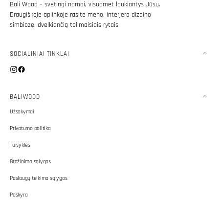
Bali Wood – svetingi namai, visuomet laukiantys Jūsų.
Draugiškoje aplinkoje rasite meno, interjero dizaino
simbiozę, dvelkiančią tolimaisiais rytais.
SOCIALINIAI TINKLAI
Instagram
Facebook
BALIWOOD
Užsakymai
Privatumo politika
Taisyklės
Gražinimo sąlygos
Paslaugų teikimo sąlygos
Paskyra