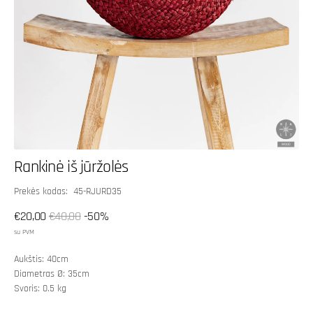
Rankinė iš jūržolės
SKU:
Prekės kodas: 45-RJURD35
€20,00
€40,00
-50%
Išpardavimo
Įprasta
su PVM
kaina
kaina
Aukštis: 40cm
Diametras Ø: 35cm
Svoris: 0.5 kg