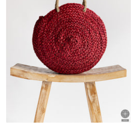
Atidaryti
pagrindinę
mediją
galerijos
rodinyje