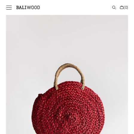
PRIE
Krepšelis
(0)
TURINIO
0
prekės