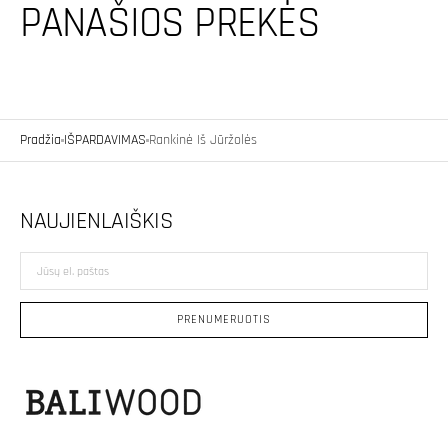
PANAŠIOS PREKĖS
Pradžia
IŠPARDAVIMAS
Rankinė Iš Jūržolės
NAUJIENLAIŠKIS
Jūsų
el.
paštas
PRENUMERUOTIS