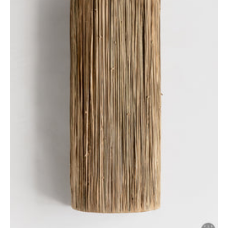
Atidaryti
pagrindinę
mediją
galerijos
rodinyje