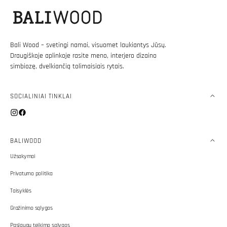
Bali Wood – svetingi namai, visuomet laukiantys Jūsų.
Draugiškoje aplinkoje rasite meno, interjero dizaino
simbiozę, dvelkiančią tolimaisiais rytais.
SOCIALINIAI TINKLAI
Instagram
Facebook
BALIWOOD
Užsakymai
Privatumo politika
Taisyklės
Gražinimo sąlygos
Paslaugų teikimo sąlygos