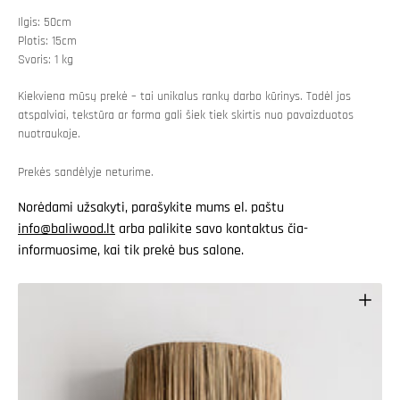
Ilgis: 50cm
Plotis: 15cm
Svoris: 1 kg
Kiekviena mūsų prekė – tai unikalus rankų darbo kūrinys. Todėl jos
atspalviai, tekstūra ar forma gali šiek tiek skirtis nuo pavaizduotos
nuotraukoje.
Prekės sandėlyje neturime.
Norėdami užsakyti, parašykite mums el. paštu
info@baliwood.lt
arba palikite savo kontaktus čia-
informuosime, kai tik prekė bus salone.