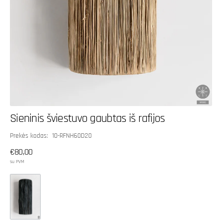
Sieninis šviestuvo gaubtas iš rafijos
SKU:
Prekės kodas: 10-RFNH60D20
Įprasta
€80,00
kaina
su PVM