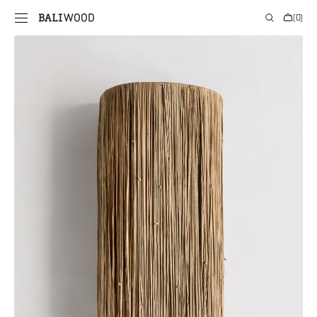
PRIE
Krepšelis
(0)
TURINIO
0
prekės