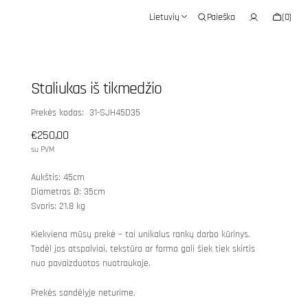
Krepšelis
Lietuvių
Paieška
(0)
0
prekės
Staliukas iš tikmedžio
SKU:
Prekės kodas: 31-SJH45D35
Įprasta
€250,00
kaina
su PVM
Aukštis: 45cm
Diametras Ø: 35cm
Svoris: 21.8 kg
Kiekviena mūsų prekė – tai unikalus rankų darbo kūrinys.
Todėl jos atspalviai, tekstūra ar forma gali šiek tiek skirtis
nuo pavaizduotos nuotraukoje.
Prekės sandėlyje neturime.