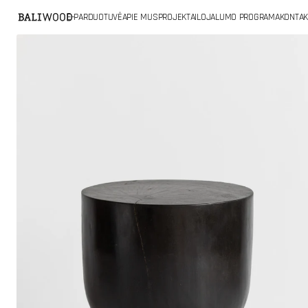
PRIE
E-PARDUOTUVĖ
APIE MUS
PROJEKTAI
LOJALUMO PROGRAMA
KONTAK
TURINIO
Atidaryti
pagrindinę
mediją
galerijos
rodinyje