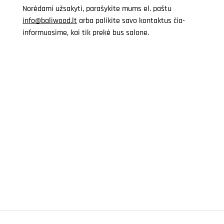
Norėdami užsakyti, parašykite mums el. paštu
info@baliwood.lt
arba palikite savo kontaktus čia-
informuosime, kai tik prekė bus salone.