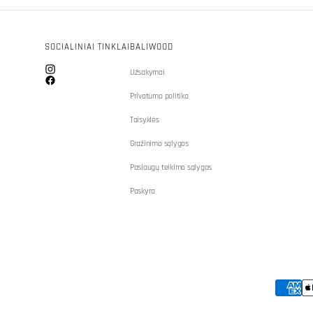
SOCIALINIAI TINKLAI
BALIWOOD
Užsakymai
Instagram
Facebook
Privatumo politika
Taisyklės
Gražinimo sąlygos
Paslaugų teikimo sąlygos
Paskyra