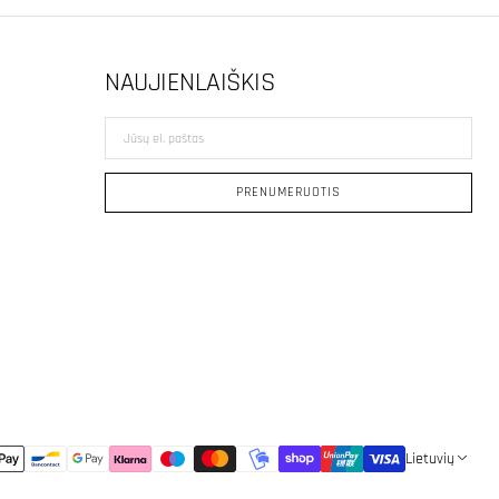
NAUJIENLAIŠKIS
Jūsų
el.
paštas
PRENUMERUOTIS
Lietuvių