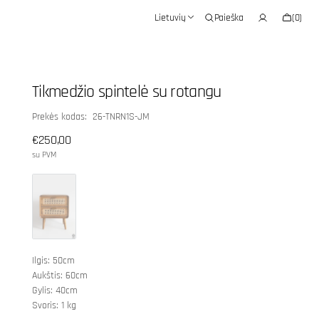
Krepšelis
Lietuvių
Paieška
(0)
0
prekės
Tikmedžio spintelė su rotangu
SKU:
Prekės kodas: 26-TNRN1S-JM
Įprasta
€250,00
kaina
su PVM
Ilgis: 50cm
Aukštis: 60cm
Gylis: 40cm
Svoris: 1 kg