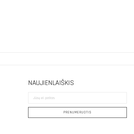
NAUJIENLAIŠKIS
Jūsų
el.
paštas
PRENUMERUOTIS