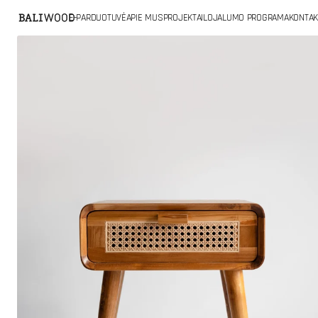
PRIE
E-PARDUOTUVĖ
APIE MUS
PROJEKTAI
LOJALUMO PROGRAMA
KONTAK
TURINIO
Atidaryti
pagrindinę
mediją
galerijos
rodinyje