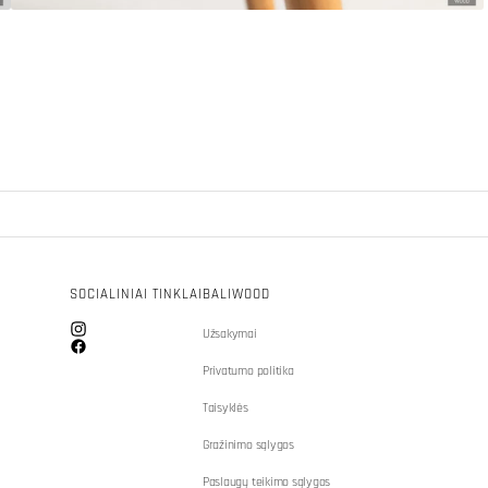
SOCIALINIAI TINKLAI
BALIWOOD
Užsakymai
Instagram
Facebook
Privatumo politika
Taisyklės
Gražinimo sąlygos
Paslaugų teikimo sąlygos