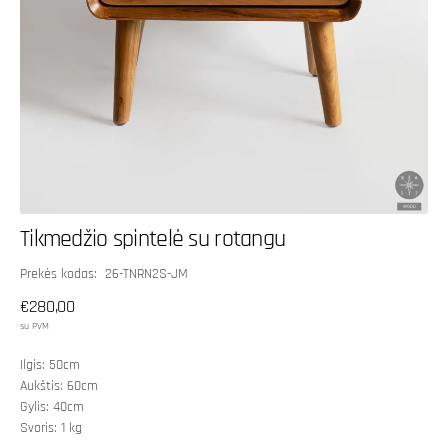
Tikmedžio spintelė su rotangu
SKU:
Prekės kodas: 26-TNRN2S-JM
Įprasta
€280,00
kaina
su PVM
Ilgis: 50cm
Aukštis: 60cm
Gylis: 40cm
Svoris: 1 kg