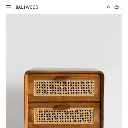
PRIE
Krepšelis
(0)
TURINIO
0
prekės