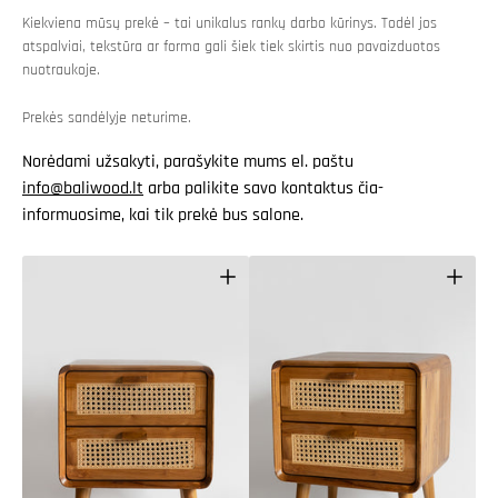
Kiekviena mūsų prekė – tai unikalus rankų darbo kūrinys. Todėl jos
atspalviai, tekstūra ar forma gali šiek tiek skirtis nuo pavaizduotos
nuotraukoje.
Prekės sandėlyje neturime.
Norėdami užsakyti, parašykite mums el. paštu
info@baliwood.lt
arba palikite savo kontaktus čia-
informuosime, kai tik prekė bus salone.
Atidaryti
Atidaryti
pagrindinę
mediją
mediją
2
galerijos
galerijos