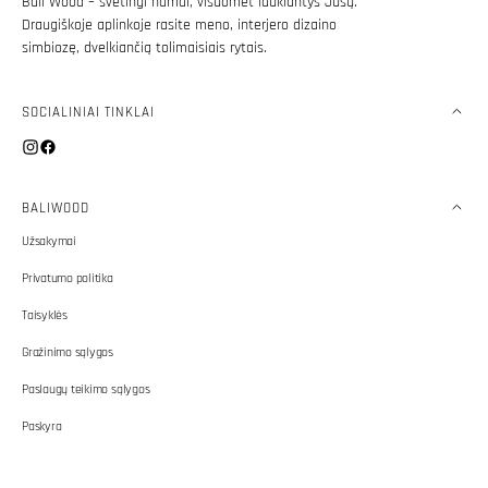
Bali Wood – svetingi namai, visuomet laukiantys Jūsų.
Draugiškoje aplinkoje rasite meno, interjero dizaino
simbiozę, dvelkiančią tolimaisiais rytais.
SOCIALINIAI TINKLAI
Instagram
Facebook
BALIWOOD
Užsakymai
Privatumo politika
Taisyklės
Gražinimo sąlygos
Paslaugų teikimo sąlygos
Paskyra