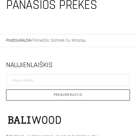
PANAŠIOS PREKĖS
Pradžia
BALDAI
Tikmedžio Spintelė Su Rotangu
NAUJIENLAIŠKIS
Jūsų
el.
paštas
PRENUMERUOTIS